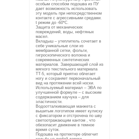
особым способом подошва из ПУ
дает возможность использовать
эту модель при непосредственном
контакте с агрессивными средами.
t режим до -60*С.
Защита от механических
повреждений, воды, нефтяных
масел.
Вкладыш – утеплитель сочетает в
себе уникальные слои из
мембранной сетки, фольги,
гигроскопического волокна и
современных синтетических
материалов. Завершающий слой из
мягкого текстильного материала
ТТ-5, который приятно облегает
ногу и сохраняет первоначальный
вид на протяжении всей носки.
Используемый материал – ЭВА по
улучшенной формуле – с высоким
содержанием каучука – для
эластичности.
Водоотталкивающая манжета с
вышитым логотипом имеет кулиску
с фиксатором и отстрочена по шву
светоотражающим кантом , что
обезопасит движение в темное
время суток.
Подошва на протекторе облегчит
ходьбу на любой дороге.