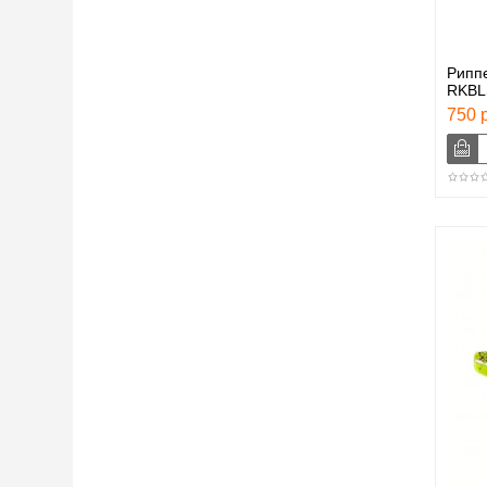
Рипп
RKBL
750 р