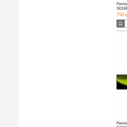
Рипп
S016
750 р
Риппе