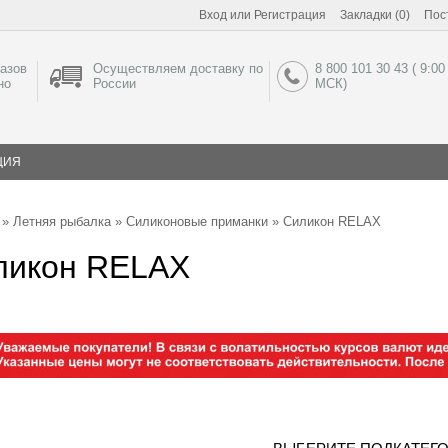
Вход
или
Регистрация
Закладки (0)
Пос
азов
Осуществляем доставку по
8 800 101 30 43 ( 9:00
но
России
МСК)
ЦИЯ
»
Летняя рыбалка
»
Силиконовые приманки
» Силикон RELAX
ликон RELAX