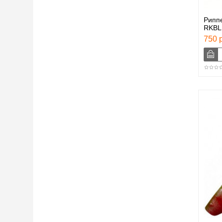
Рипп
RKBL
750 р