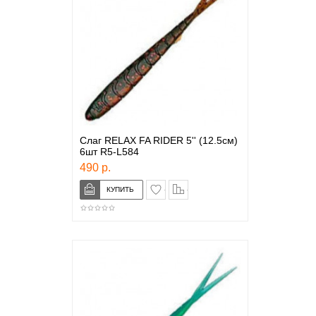
Слаг RELAX FA RIDER 5'' (12.5см)
6шт R5-L584
490 р.
в закладки
сравнение