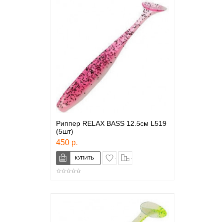
Риппер RELAX BASS 12.5см L519
(5шт)
450 р.
в закладки
сравнение