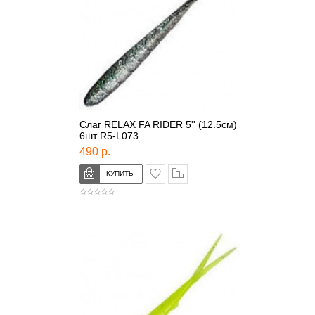
Слаг RELAX FA RIDER 5'' (12.5см)
6шт R5-L073
490 р.
в закладки
сравнение