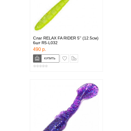
Слаг RELAX FA RIDER 5'' (12.5см)
6шт R5-L032
490 р.
в закладки
сравнение