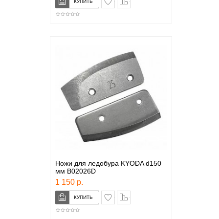
Ножи для ледобура KYODA d150
мм B02026D
1 150 р.
в закладки
сравнение