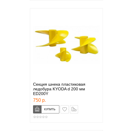
Секция шнека пластиковая
ледобура KYODA d 200 мм
ED200Y
750 р.
в закладки
сравнение