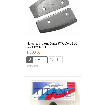
Ножи для ледобура KYODA d130
мм B02025D
1 000 р.
в закладки
сравнение